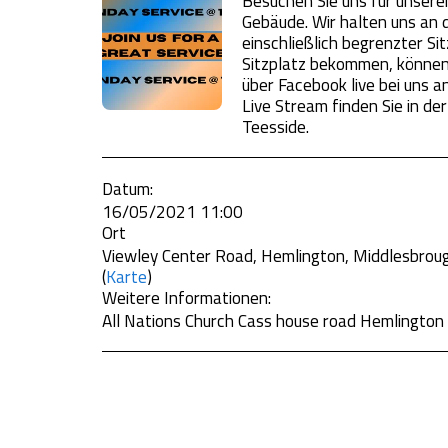
Besuchen Sie uns für unser
Gebäude. Wir halten uns an d
einschließlich begrenzter Si
Sitzplatz bekommen, können 
über Facebook live bei uns 
Live Stream finden Sie in der
Teesside.
Datum:
16/05/2021 11:00
Ort
Viewley Center Road, Hemlington, Middlesbrou
(
Karte
)
Weitere Informationen:
All Nations Church Cass house road Hemlingto