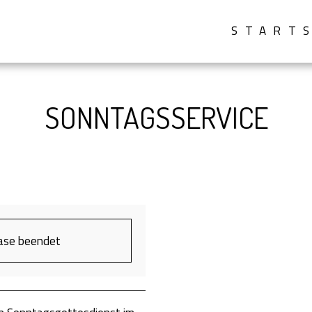
START
SONNTAGSSERVICE
hase beendet