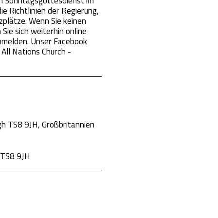
en Sonntagsgottesdienst im
ie Richtlinien der Regierung,
tzplätze. Wenn Sie keinen
Sie sich weiterhin online
anmelden. Unser Facebook
 All Nations Church -
gh TS8 9JH, Großbritannien
n TS8 9JH